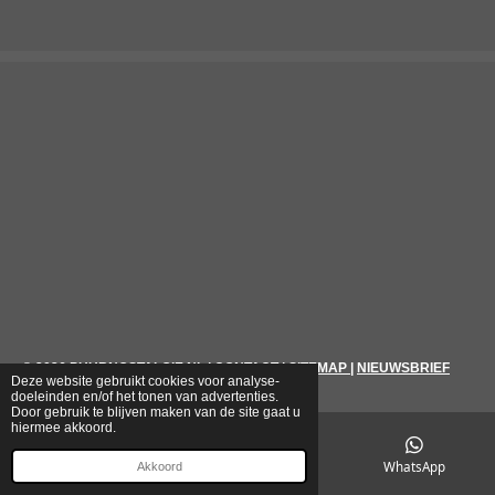
© 2026
PUURNOSTALGIE.NL
|
CONTACT
|
SITEMAP
|
NIEUWSBRIEF
Deze website gebruikt cookies voor analyse-
doeleinden en/of het tonen van advertenties.
Door gebruik te blijven maken van de site gaat u
hiermee akkoord.
E-mailadres
Telefoonnummer
WhatsApp
Akkoord