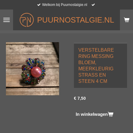
Welkom bij Puurnostalgie.nl
Ga
direct
naar
PUURNOSTALGIE.NL
de
hoofdinhoud
VERSTELBARE
RING MESSING
BLOEM,
MEERKLEURIG
STRASS EN
STEEN 4 CM
€ 7,50
In winkelwagen