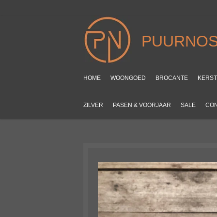
Ga
direct
naar
PUURNOS
de
hoofdinhoud
HOME
WOONGOED
BROCANTE
KERS
ZILVER
PASEN & VOORJAAR
SALE
CO