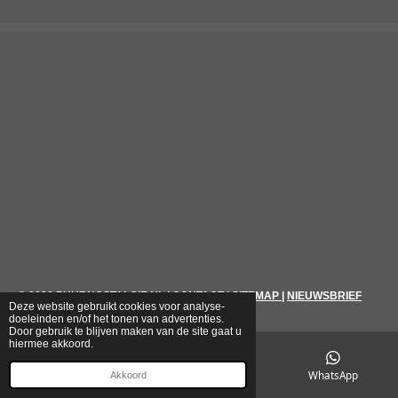
© 2026
PUURNOSTALGIE.NL
|
CONTACT
|
SITEMAP
|
NIEUWSBRIEF
Deze website gebruikt cookies voor analyse-
doeleinden en/of het tonen van advertenties.
Door gebruik te blijven maken van de site gaat u
hiermee akkoord.
E-mailadres
Telefoonnummer
WhatsApp
Akkoord