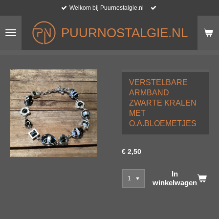
Welkom bij Puurnostalgie.nl
Ga
direct
naar
PUURNOSTALGIE.NL
de
hoofdinhoud
VERSTELBARE
ARMBAND
ZWARTE KRALEN
MET
O.A.BLOEMETJES
€ 2,50
In
winkelwagen