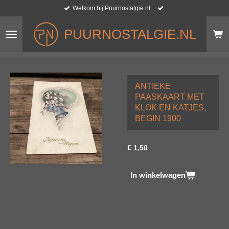
Welkom bij Puurnostalgie.nl
Ga
direct
naar
PUURNOSTALGIE.NL
de
hoofdinhoud
ANTIEKE
PAASKAART MET
KLOK EN KATJES,
BEGIN 1900
€ 1,50
In winkelwagen