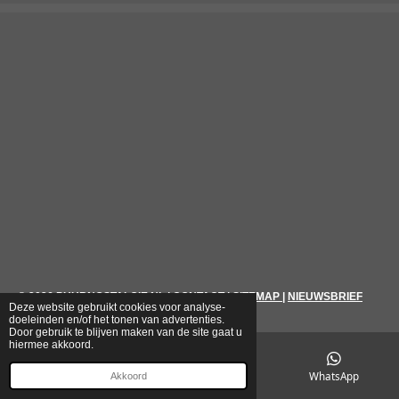
© 2026
PUURNOSTALGIE.NL
|
CONTACT
|
SITEMAP
|
NIEUWSBRIEF
Deze website gebruikt cookies voor analyse-
doeleinden en/of het tonen van advertenties.
Door gebruik te blijven maken van de site gaat u
hiermee akkoord.
E-mailadres
Telefoonnummer
WhatsApp
Akkoord