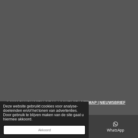
© 2026
PUURNOSTALGIE.NL
|
CONTACT
|
SITEMAP
|
NIEUWSBRIEF
Deze website gebruikt cookies voor analyse-
doeleinden en/of het tonen van advertenties.
Door gebruik te blijven maken van de site gaat u
hiermee akkoord.
E-mailadres
Telefoonnummer
WhatsApp
Akkoord