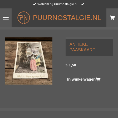
Welkom bij Puurnostalgie.nl
Ga
direct
naar
PUURNOSTALGIE.NL
de
hoofdinhoud
ANTIEKE
PAASKAART
€ 1,50
In winkelwagen