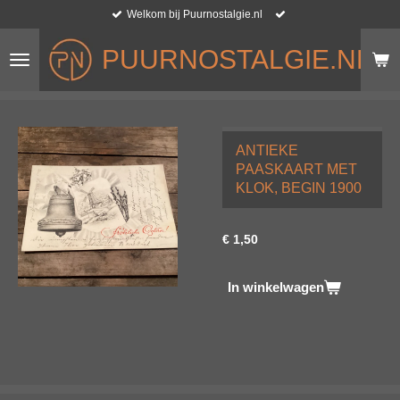
Welkom bij Puurnostalgie.nl
Ga
direct
PUURNOSTALGIE.NL
naar
de
hoofdinhoud
ANTIEKE
PAASKAART MET
KLOK, BEGIN 1900
€ 1,50
In winkelwagen