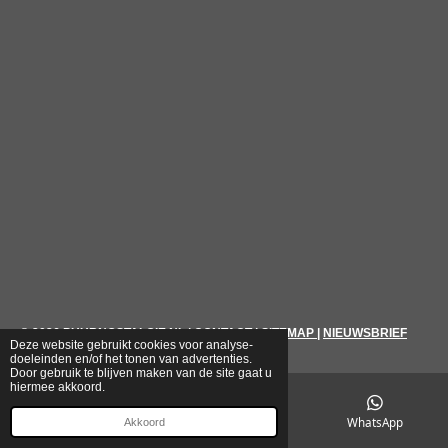
© 2026
PUURNOSTALGIE.NL
|
CONTACT
|
SITEMAP
|
NIEUWSBRIEF
Deze website gebruikt cookies voor analyse-
doeleinden en/of het tonen van advertenties.
Door gebruik te blijven maken van de site gaat u
hiermee akkoord.
E-mailadres
Telefoonnummer
WhatsApp
Akkoord