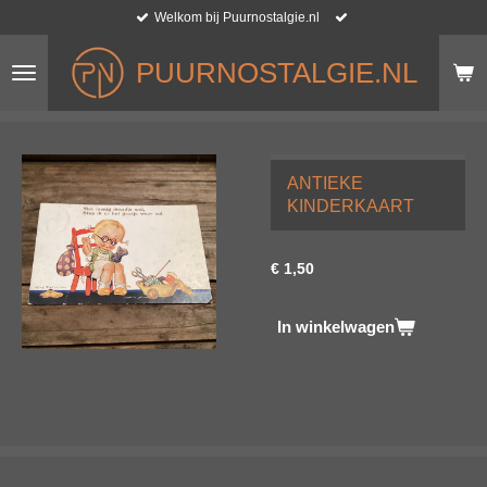
Welkom bij Puurnostalgie.nl
Ga
direct
naar
PUURNOSTALGIE.NL
de
hoofdinhoud
ANTIEKE
KINDERKAART
€ 1,50
In winkelwagen