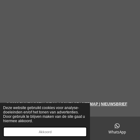
© 2026
PUURNOSTALGIE.NL
|
CONTACT
|
SITEMAP
|
NIEUWSBRIEF
Deze website gebruikt cookies voor analyse-
doeleinden en/of het tonen van advertenties.
Door gebruik te blijven maken van de site gaat u
hiermee akkoord.
E-mailadres
Telefoonnummer
WhatsApp
Akkoord