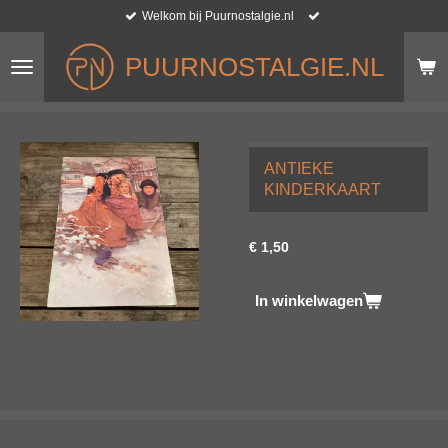
Welkom bij Puurnostalgie.nl
Ga
direct
naar
PUURNOSTALGIE.NL
de
hoofdinhoud
ANTIEKE
KINDERKAART
€ 1,50
In winkelwagen