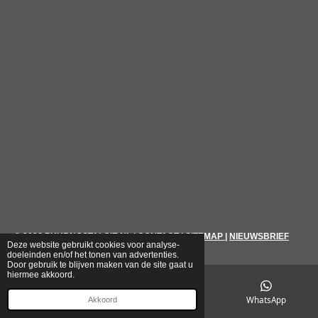
© 2026
PUURNOSTALGIE.NL
|
CONTACT
|
SITEMAP
|
NIEUWSBRIEF
Deze website gebruikt cookies voor analyse-
doeleinden en/of het tonen van advertenties.
Door gebruik te blijven maken van de site gaat u
hiermee akkoord.
E-mailadres
Telefoonnummer
WhatsApp
Akkoord