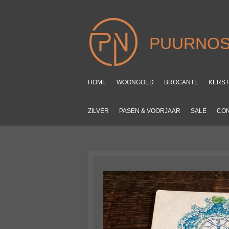
Ga
direct
naar
PUURNOS
de
hoofdinhoud
HOME
WOONGOED
BROCANTE
KERS
ZILVER
PASEN & VOORJAAR
SALE
CO