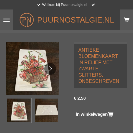
Welkom bij Puurnostalgie.nl
Ga
direct
naar
PUURNOSTALGIE.NL
de
hoofdinhoud
ANTIEKE
BLOEMENKAART
IN RELIËF MET
ZWARTE
GLITTERS,
ONBESCHREVEN
€ 2,50
In winkelwagen