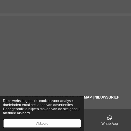
© 2026
PUURNOSTALGIE.NL
|
CONTACT
|
SITEMAP
|
NIEUWSBRIEF
Deze website gebruikt cookies voor analyse-
doeleinden en/of het tonen van advertenties.
Door gebruik te blijven maken van de site gaat u
hiermee akkoord.
E-mailadres
Telefoonnummer
WhatsApp
Akkoord