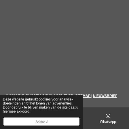
© 2026
PUURNOSTALGIE.NL
|
CONTACT
|
SITEMAP
|
NIEUWSBRIEF
Deze website gebruikt cookies voor analyse-
doeleinden en/of het tonen van advertenties.
Door gebruik te blijven maken van de site gaat u
hiermee akkoord.
E-mailadres
Telefoonnummer
WhatsApp
Akkoord