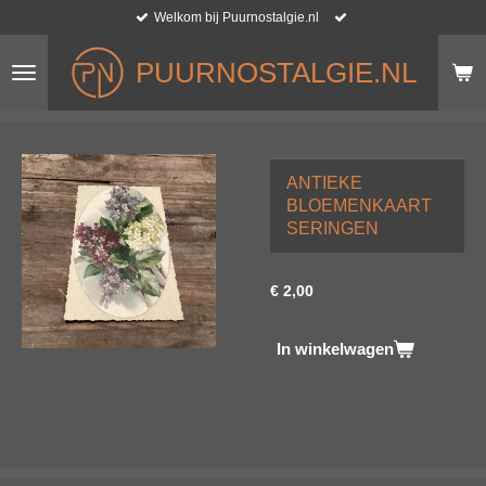
Welkom bij Puurnostalgie.nl
Ga
direct
naar
PUURNOSTALGIE.NL
de
hoofdinhoud
ANTIEKE
BLOEMENKAART
SERINGEN
€ 2,00
In winkelwagen