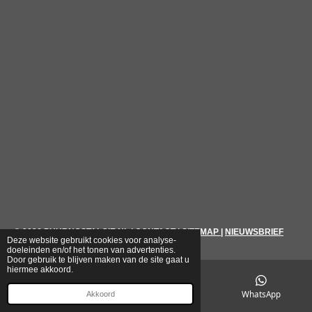
© 2026
PUURNOSTALGIE.NL
|
CONTACT
|
SITEMAP
|
NIEUWSBRIEF
Deze website gebruikt cookies voor analyse-
doeleinden en/of het tonen van advertenties.
Door gebruik te blijven maken van de site gaat u
hiermee akkoord.
E-mailadres
Telefoonnummer
WhatsApp
Akkoord