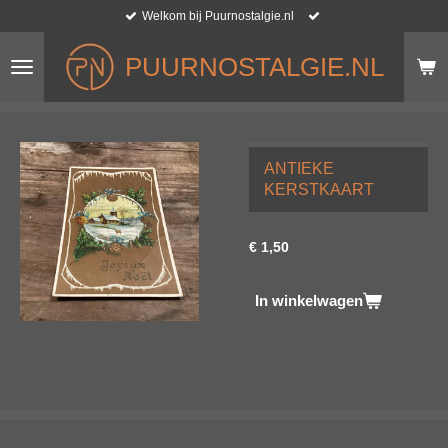
Welkom bij Puurnostalgie.nl
Ga
direct
naar
PUURNOSTALGIE.NL
de
hoofdinhoud
ANTIEKE
KERSTKAART
€ 1,50
In winkelwagen