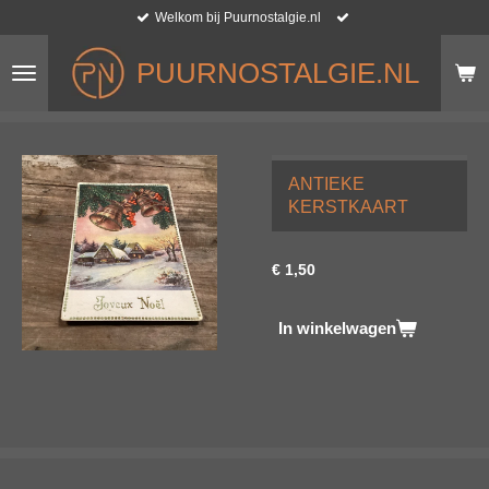
Welkom bij Puurnostalgie.nl
Ga
direct
naar
PUURNOSTALGIE.NL
de
hoofdinhoud
ANTIEKE
KERSTKAART
€ 1,50
In winkelwagen