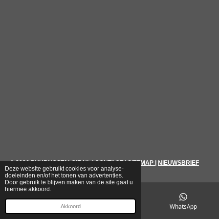
© 2026
PUURNOSTALGIE.NL
|
CONTACT
|
SITEMAP
|
NIEUWSBRIEF
Deze website gebruikt cookies voor analyse-
doeleinden en/of het tonen van advertenties.
Door gebruik te blijven maken van de site gaat u
hiermee akkoord.
E-mailadres
Telefoonnummer
WhatsApp
Akkoord