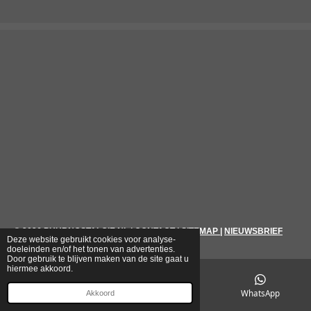
© 2026
PUURNOSTALGIE.NL
|
CONTACT
|
SITEMAP
|
NIEUWSBRIEF
Deze website gebruikt cookies voor analyse-
doeleinden en/of het tonen van advertenties.
Door gebruik te blijven maken van de site gaat u
hiermee akkoord.
E-mailadres
Telefoonnummer
WhatsApp
Akkoord