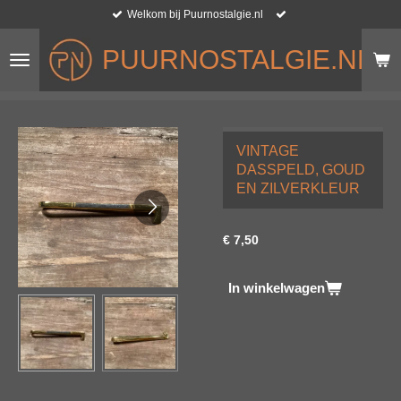
Welkom bij Puurnostalgie.nl
Ga
direct
PUURNOSTALGIE.NL
naar
de
hoofdinhoud
VINTAGE
DASSPELD, GOUD
EN ZILVERKLEUR
€ 7,50
In winkelwagen