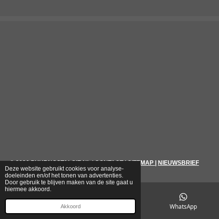
© 2026
PUURNOSTALGIE.NL
|
CONTACT
|
SITEMAP
|
NIEUWSBRIEF
Deze website gebruikt cookies voor analyse-
doeleinden en/of het tonen van advertenties.
Door gebruik te blijven maken van de site gaat u
hiermee akkoord.
E-mailadres
Telefoonnummer
WhatsApp
Akkoord