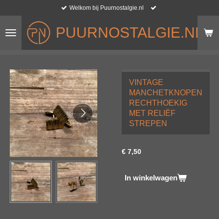
Welkom bij Puurnostalgie.nl
Ga
direct
PUURNOSTALGIE.NL
naar
de
hoofdinhoud
VINTAGE
MANCHETKNOPEN
RECHTHOEKIG
MET RELIËF
STREPEN
€ 7,50
In winkelwagen