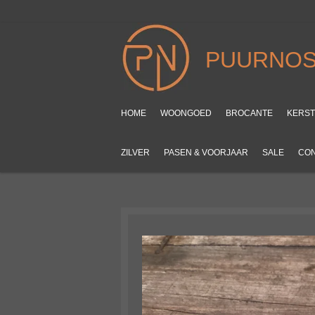
Ga
direct
naar
PUURNOS
de
hoofdinhoud
HOME
WOONGOED
BROCANTE
KERS
ZILVER
PASEN & VOORJAAR
SALE
CO