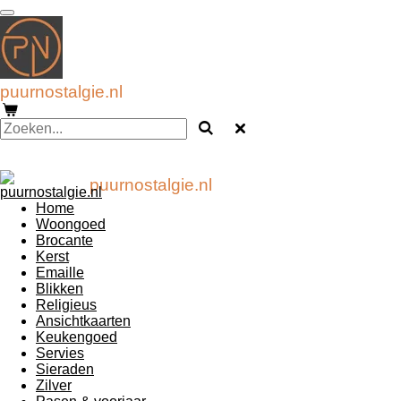
Ga
direct
naar
de
hoofdinhoud
puurnostalgie.nl
puurnostalgie.nl
Home
Woongoed
Brocante
Kerst
Emaille
Blikken
Religieus
Ansichtkaarten
Keukengoed
Servies
Sieraden
Zilver