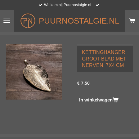
Welkom bij Puurnostalgie.nl
Ga
direct
naar
PUURNOSTALGIE.NL
de
hoofdinhoud
KETTINGHANGER
GROOT BLAD MET
NERVEN, 7X4 CM
€ 7,50
In winkelwagen