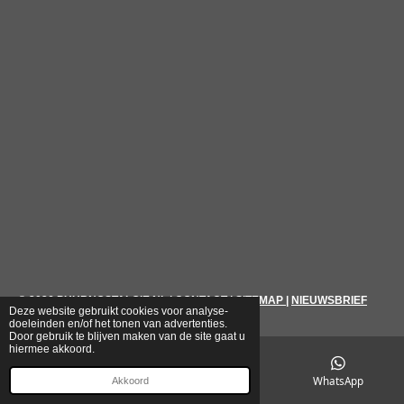
© 2026
PUURNOSTALGIE.NL
|
CONTACT
|
SITEMAP
|
NIEUWSBRIEF
Deze website gebruikt cookies voor analyse-
doeleinden en/of het tonen van advertenties.
Door gebruik te blijven maken van de site gaat u
hiermee akkoord.
E-mailadres
Telefoonnummer
WhatsApp
Akkoord