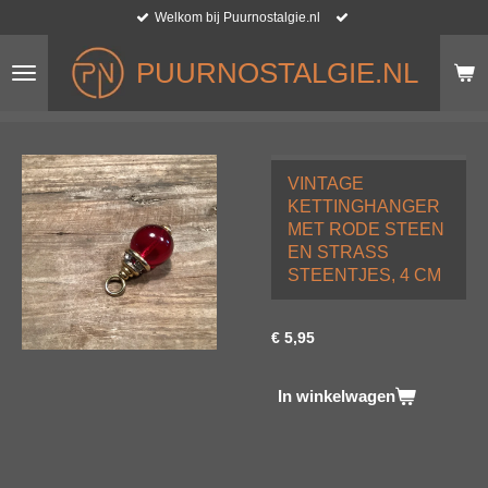
Welkom bij Puurnostalgie.nl
Ga
direct
naar
PUURNOSTALGIE.NL
de
hoofdinhoud
VINTAGE
KETTINGHANGER
MET RODE STEEN
EN STRASS
STEENTJES, 4 CM
€ 5,95
In winkelwagen