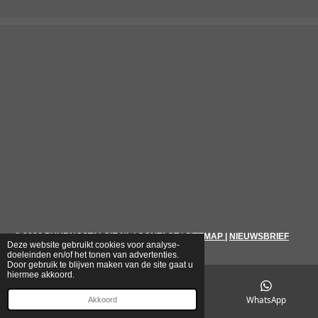
© 2026
PUURNOSTALGIE.NL
|
CONTACT
|
SITEMAP
|
NIEUWSBRIEF
Deze website gebruikt cookies voor analyse-
doeleinden en/of het tonen van advertenties.
Door gebruik te blijven maken van de site gaat u
hiermee akkoord.
E-mailadres
Telefoonnummer
WhatsApp
Akkoord