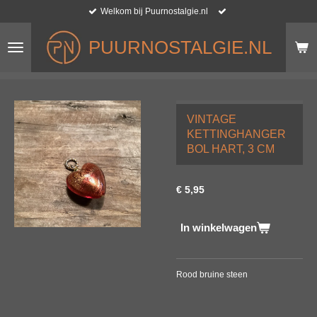
Welkom bij Puurnostalgie.nl
Ga
direct
naar
PUURNOSTALGIE.NL
de
hoofdinhoud
VINTAGE
KETTINGHANGER
BOL HART, 3 CM
€ 5,95
In winkelwagen
Rood bruine steen