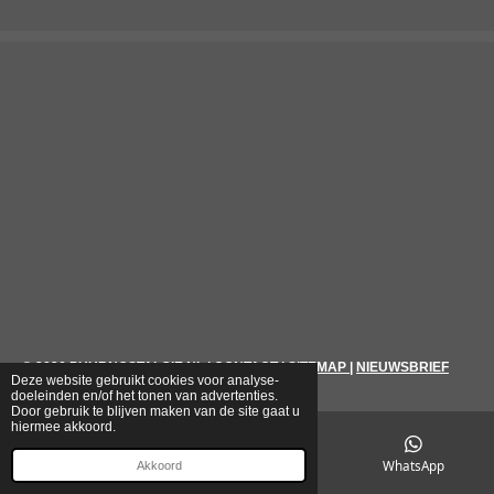
© 2026
PUURNOSTALGIE.NL
|
CONTACT
|
SITEMAP
|
NIEUWSBRIEF
Deze website gebruikt cookies voor analyse-
doeleinden en/of het tonen van advertenties.
Door gebruik te blijven maken van de site gaat u
hiermee akkoord.
E-mailadres
Telefoonnummer
WhatsApp
Akkoord