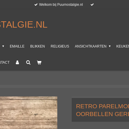
Welkom bij Puurnostalgie.nl
TALGIE.NL
T
EMAILLE
BLIKKEN
RELIGIEUS
ANSICHTKAARTEN
KEUKE
NTACT
RETRO PARELMO
OORBELLEN GER