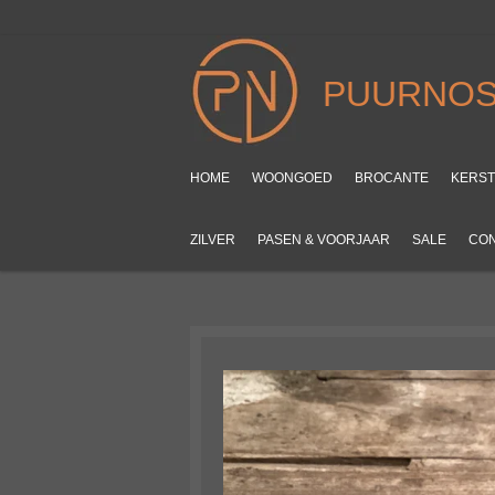
Ga
direct
naar
PUURNOS
de
hoofdinhoud
HOME
WOONGOED
BROCANTE
KERS
ZILVER
PASEN & VOORJAAR
SALE
CO