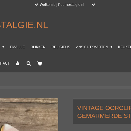
Welkom bij Puurnostalgie.nl
TALGIE.NL
T
EMAILLE
BLIKKEN
RELIGIEUS
ANSICHTKAARTEN
KEUKE
NTACT
VINTAGE OORCLI
GEMARMERDE ST