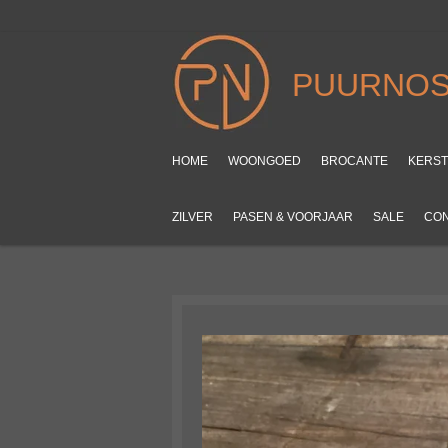
Ga
direct
naar
PUURNOS
de
hoofdinhoud
HOME
WOONGOED
BROCANTE
KERS
ZILVER
PASEN & VOORJAAR
SALE
CO