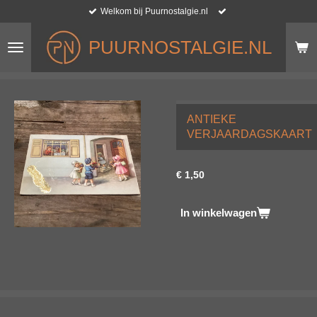
Welkom bij Puurnostalgie.nl
Ga
direct
naar
PUURNOSTALGIE.NL
de
hoofdinhoud
ANTIEKE
VERJAARDAGSKAART
€ 1,50
In winkelwagen