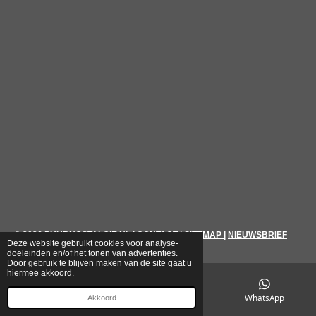
© 2026
PUURNOSTALGIE.NL
|
CONTACT
|
SITEMAP
|
NIEUWSBRIEF
Deze website gebruikt cookies voor analyse-
doeleinden en/of het tonen van advertenties.
Door gebruik te blijven maken van de site gaat u
hiermee akkoord.
E-mailadres
Telefoonnummer
WhatsApp
Akkoord