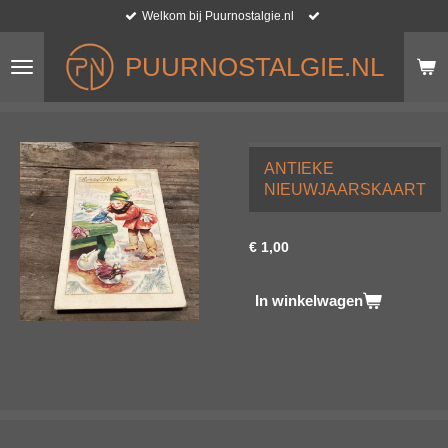
Welkom bij Puurnostalgie.nl
Ga
direct
naar
PUURNOSTALGIE.NL
de
hoofdinhoud
ANTIEKE
NIEUWJAARSKAART
€ 1,00
In winkelwagen