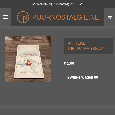
Welkom bij Puurnostalgie.nl
Ga
direct
naar
PUURNOSTALGIE.NL
de
hoofdinhoud
ANTIEKE
NIEUWJAARSKAART
€ 1,00
In winkelwagen