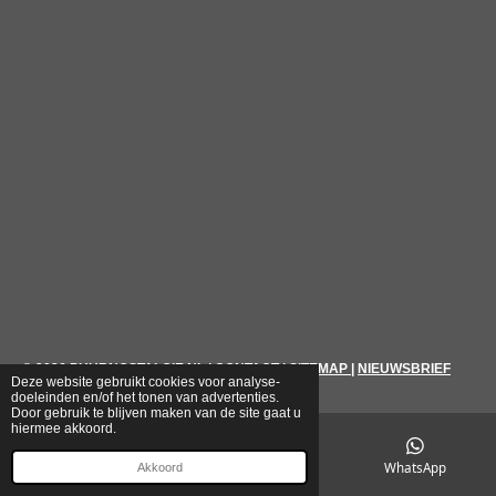
© 2026
PUURNOSTALGIE.NL
|
CONTACT
|
SITEMAP
|
NIEUWSBRIEF
Deze website gebruikt cookies voor analyse-
doeleinden en/of het tonen van advertenties.
Door gebruik te blijven maken van de site gaat u
hiermee akkoord.
E-mailadres
Telefoonnummer
WhatsApp
Akkoord