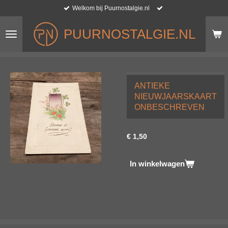
Welkom bij Puurnostalgie.nl
Ga
direct
naar
PUURNOSTALGIE.NL
de
hoofdinhoud
ANTIEKE
NIEUWJAARSKAART
ONBESCHREVEN
€ 1,50
In winkelwagen