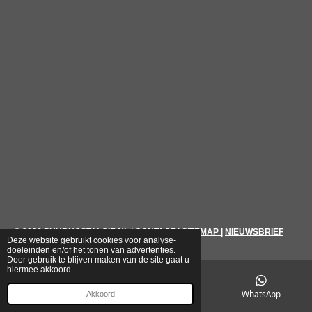
© 2026
PUURNOSTALGIE.NL
|
CONTACT
|
SITEMAP
|
NIEUWSBRIEF
Deze website gebruikt cookies voor analyse-
doeleinden en/of het tonen van advertenties.
Door gebruik te blijven maken van de site gaat u
hiermee akkoord.
E-mailadres
Telefoonnummer
WhatsApp
Akkoord