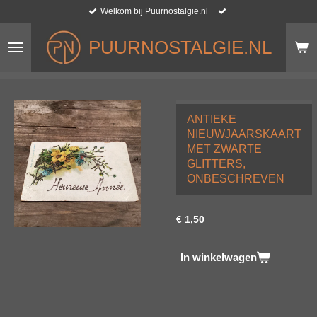
Welkom bij Puurnostalgie.nl
Ga
direct
naar
PUURNOSTALGIE.NL
de
hoofdinhoud
ANTIEKE
NIEUWJAARSKAART
MET ZWARTE
GLITTERS,
ONBESCHREVEN
€ 1,50
In winkelwagen