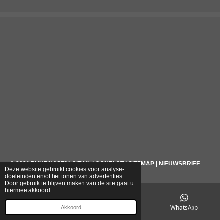
© 2026
PUURNOSTALGIE.NL
|
CONTACT
|
SITEMAP
|
NIEUWSBRIEF
Deze website gebruikt cookies voor analyse-
doeleinden en/of het tonen van advertenties.
Door gebruik te blijven maken van de site gaat u
hiermee akkoord.
E-mailadres
Telefoonnummer
WhatsApp
Akkoord