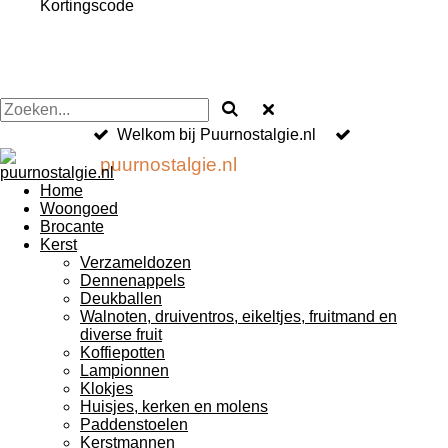
Kortingscode
Welkom bij Puurnostalgie.nl
puurnostalgie.nl
Home
Woongoed
Brocante
Kerst
Verzameldozen
Dennenappels
Deukballen
Walnoten, druiventros, eikeltjes, fruitmand en
diverse fruit
Koffiepotten
Lampionnen
Klokjes
Huisjes, kerken en molens
Paddenstoelen
Kerstmannen