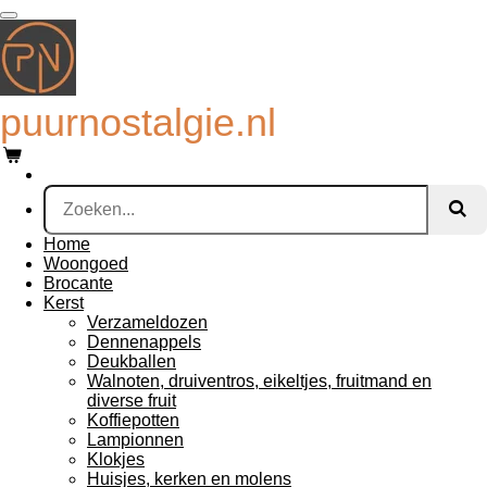
Ga
direct
naar
de
hoofdinhoud
puurnostalgie.nl
Home
Woongoed
Brocante
Kerst
Verzameldozen
Dennenappels
Deukballen
Walnoten, druiventros, eikeltjes, fruitmand en
diverse fruit
Koffiepotten
Lampionnen
Klokjes
Huisjes, kerken en molens