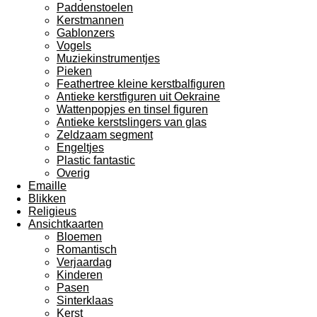
Paddenstoelen
Kerstmannen
Gablonzers
Vogels
Muziekinstrumentjes
Pieken
Feathertree kleine kerstbalfiguren
Antieke kerstfiguren uit Oekraine
Wattenpopjes en tinsel figuren
Antieke kerstslingers van glas
Zeldzaam segment
Engeltjes
Plastic fantastic
Overig
Emaille
Blikken
Religieus
Ansichtkaarten
Bloemen
Romantisch
Verjaardag
Kinderen
Pasen
Sinterklaas
Kerst