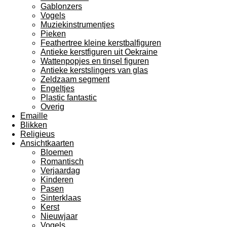
Gablonzers
Vogels
Muziekinstrumentjes
Pieken
Feathertree kleine kerstbalfiguren
Antieke kerstfiguren uit Oekraine
Wattenpopjes en tinsel figuren
Antieke kerstslingers van glas
Zeldzaam segment
Engeltjes
Plastic fantastic
Overig
Emaille
Blikken
Religieus
Ansichtkaarten
Bloemen
Romantisch
Verjaardag
Kinderen
Pasen
Sinterklaas
Kerst
Nieuwjaar
Vogels