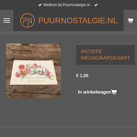
Welkom bij Puurnostalgie.nl
Ga
direct
naar
PUURNOSTALGIE.NL
de
hoofdinhoud
ANTIEKE
NIEUWJAARSKAART
€ 1,00
In winkelwagen