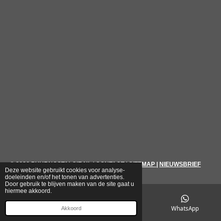
© 2026
PUURNOSTALGIE.NL
|
CONTACT
|
SITEMAP
|
NIEUWSBRIEF
Deze website gebruikt cookies voor analyse-
doeleinden en/of het tonen van advertenties.
Door gebruik te blijven maken van de site gaat u
hiermee akkoord.
E-mailadres
Telefoonnummer
WhatsApp
Akkoord