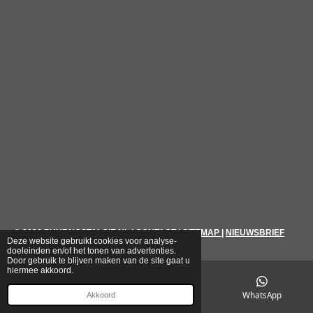
© 2026
PUURNOSTALGIE.NL
|
CONTACT
|
SITEMAP
|
NIEUWSBRIEF
Deze website gebruikt cookies voor analyse-
doeleinden en/of het tonen van advertenties.
Door gebruik te blijven maken van de site gaat u
hiermee akkoord.
E-mailadres
Telefoonnummer
WhatsApp
Akkoord