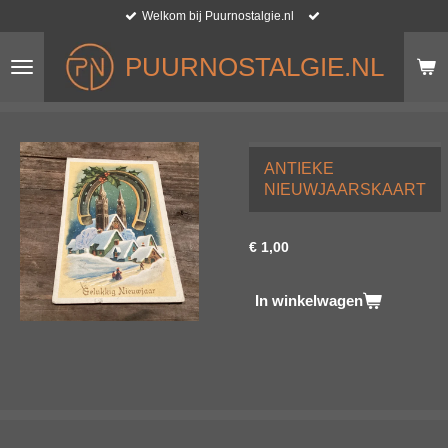
Welkom bij Puurnostalgie.nl
Ga
direct
naar
PUURNOSTALGIE.NL
de
hoofdinhoud
ANTIEKE
NIEUWJAARSKAART
€ 1,00
In winkelwagen