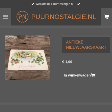
Welkom bij Puurnostalgie.nl
Ga
direct
naar
PUURNOSTALGIE.NL
de
hoofdinhoud
ANTIEKE
NIEUWJAARSKAART
€ 1,00
In winkelwagen