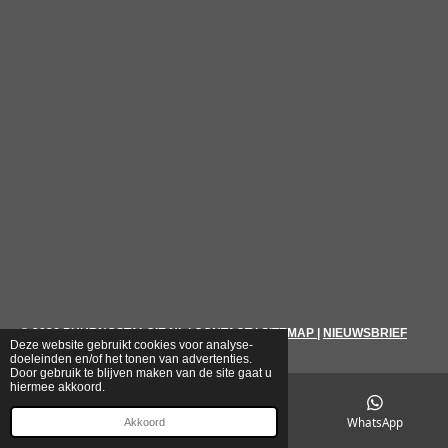
© 2026
PUURNOSTALGIE.NL
|
CONTACT
|
SITEMAP
|
NIEUWSBRIEF
Deze website gebruikt cookies voor analyse-
doeleinden en/of het tonen van advertenties.
Door gebruik te blijven maken van de site gaat u
hiermee akkoord.
E-mailadres
Telefoonnummer
WhatsApp
Akkoord