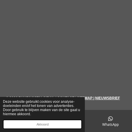
© 2026
PUURNOSTALGIE.NL
|
CONTACT
|
SITEMAP
|
NIEUWSBRIEF
Deze website gebruikt cookies voor analyse-
doeleinden en/of het tonen van advertenties.
Door gebruik te blijven maken van de site gaat u
hiermee akkoord.
E-mailadres
Telefoonnummer
WhatsApp
Akkoord