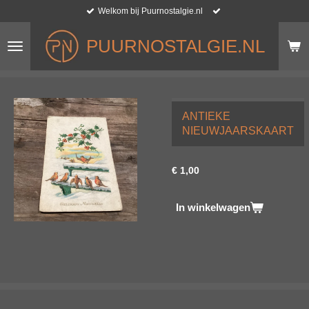
Welkom bij Puurnostalgie.nl
Ga
direct
naar
PUURNOSTALGIE.NL
de
hoofdinhoud
ANTIEKE
NIEUWJAARSKAART
€ 1,00
In winkelwagen