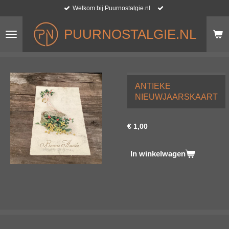
Welkom bij Puurnostalgie.nl
Ga
direct
naar
PUURNOSTALGIE.NL
de
hoofdinhoud
ANTIEKE
NIEUWJAARSKAART
€ 1,00
In winkelwagen