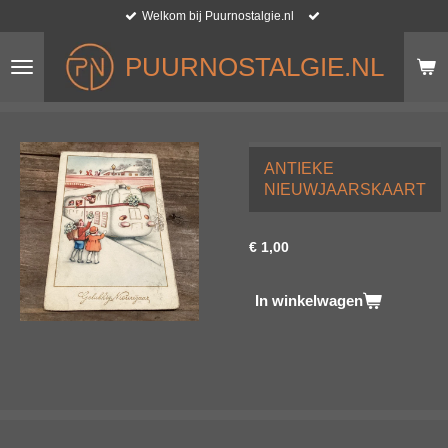
Welkom bij Puurnostalgie.nl
Ga
direct
naar
PUURNOSTALGIE.NL
de
hoofdinhoud
ANTIEKE
NIEUWJAARSKAART
€ 1,00
In winkelwagen