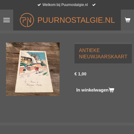
Welkom bij Puurnostalgie.nl
Ga
direct
naar
PUURNOSTALGIE.NL
de
hoofdinhoud
ANTIEKE
NIEUWJAARSKAART
€ 1,00
In winkelwagen