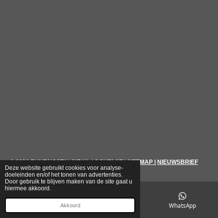
© 2026
PUURNOSTALGIE.NL
|
CONTACT
|
SITEMAP
|
NIEUWSBRIEF
Deze website gebruikt cookies voor analyse-
doeleinden en/of het tonen van advertenties.
Door gebruik te blijven maken van de site gaat u
hiermee akkoord.
E-mailadres
Telefoonnummer
WhatsApp
Akkoord