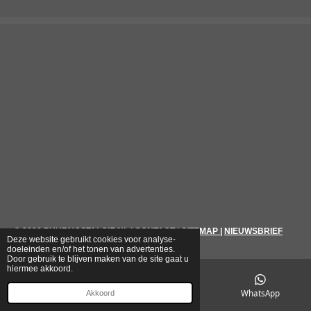
© 2026
PUURNOSTALGIE.NL
|
CONTACT
|
SITEMAP
|
NIEUWSBRIEF
Deze website gebruikt cookies voor analyse-
doeleinden en/of het tonen van advertenties.
Door gebruik te blijven maken van de site gaat u
hiermee akkoord.
E-mailadres
Telefoonnummer
WhatsApp
Akkoord