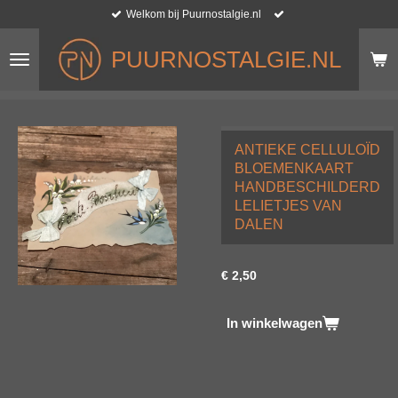
Welkom bij Puurnostalgie.nl
Ga
direct
naar
PUURNOSTALGIE.NL
de
hoofdinhoud
ANTIEKE CELLULOÏD
BLOEMENKAART
HANDBESCHILDERD
LELIETJES VAN
DALEN
€ 2,50
In winkelwagen