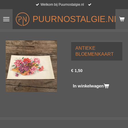
Welkom bij Puurnostalgie.nl
Ga
direct
PUURNOSTALGIE.NL
naar
de
hoofdinhoud
ANTIEKE
BLOEMENKAART
€ 1,50
In winkelwagen