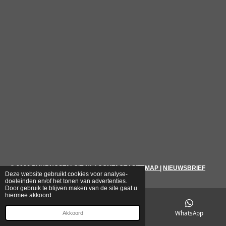
© 2026
PUURNOSTALGIE.NL
|
CONTACT
|
SITEMAP
|
NIEUWSBRIEF
Deze website gebruikt cookies voor analyse-
doeleinden en/of het tonen van advertenties.
Door gebruik te blijven maken van de site gaat u
hiermee akkoord.
E-mailadres
Telefoonnummer
WhatsApp
Akkoord