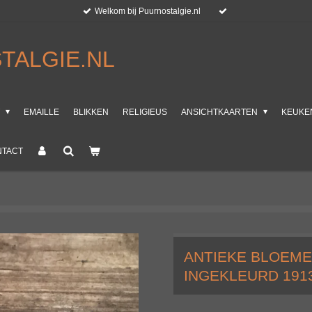
Welkom bij Puurnostalgie.nl
TALGIE.NL
T
EMAILLE
BLIKKEN
RELIGIEUS
ANSICHTKAARTEN
KEUKE
NTACT
ANTIEKE BLOEM
INGEKLEURD 191