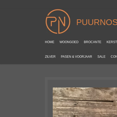
Ga
direct
naar
PUURNOS
de
hoofdinhoud
HOME
WOONGOED
BROCANTE
KERS
ZILVER
PASEN & VOORJAAR
SALE
CO