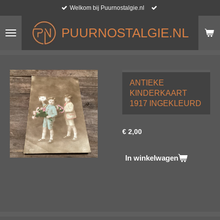
Welkom bij Puurnostalgie.nl
Ga
direct
naar
PUURNOSTALGIE.NL
de
hoofdinhoud
ANTIEKE
KINDERKAART
1917 INGEKLEURD
€ 2,00
In winkelwagen