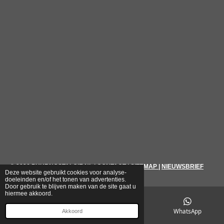
© 2026
PUURNOSTALGIE.NL
|
CONTACT
|
SITEMAP
|
NIEUWSBRIEF
Deze website gebruikt cookies voor analyse-
doeleinden en/of het tonen van advertenties.
Door gebruik te blijven maken van de site gaat u
hiermee akkoord.
E-mailadres
Telefoonnummer
WhatsApp
Akkoord