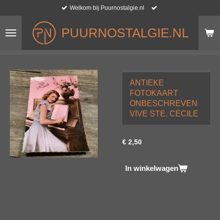
Welkom bij Puurnostalgie.nl
Ga
direct
naar
PUURNOSTALGIE.NL
de
hoofdinhoud
ANTIEKE
FOTOKAART
ONBESCHREVEN
VIVE STE. CÉCILE
€ 2,50
In winkelwagen