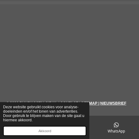
© 2026
PUURNOSTALGIE.NL
|
CONTACT
|
SITEMAP
|
NIEUWSBRIEF
Deze website gebruikt cookies voor analyse-
doeleinden en/of het tonen van advertenties.
Door gebruik te blijven maken van de site gaat u
hiermee akkoord.
E-mailadres
Telefoonnummer
WhatsApp
Akkoord