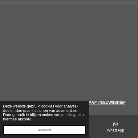
© 2026
PUURNOSTALGIE.NL
|
CONTACT
|
SITEMAP
|
NIEUWSBRIEF
Deze website gebruikt cookies voor analyse-
doeleinden en/of het tonen van advertenties.
Door gebruik te blijven maken van de site gaat u
hiermee akkoord.
E-mailadres
Telefoonnummer
WhatsApp
Akkoord