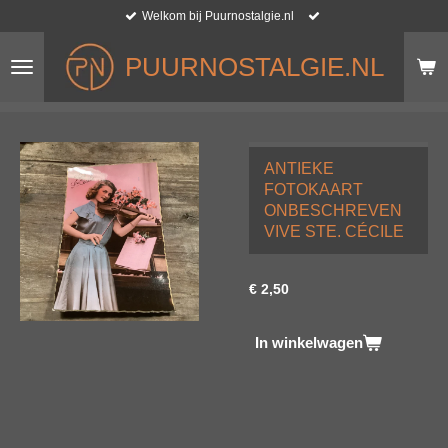
Welkom bij Puurnostalgie.nl
Ga
direct
naar
PUURNOSTALGIE.NL
de
hoofdinhoud
ANTIEKE
FOTOKAART
ONBESCHREVEN
VIVE STE. CÉCILE
€ 2,50
In winkelwagen