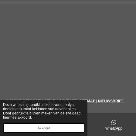
© 2026
PUURNOSTALGIE.NL
|
CONTACT
|
SITEMAP
|
NIEUWSBRIEF
Deze website gebruikt cookies voor analyse-
doeleinden en/of het tonen van advertenties.
Door gebruik te blijven maken van de site gaat u
hiermee akkoord.
E-mailadres
Telefoonnummer
WhatsApp
Akkoord