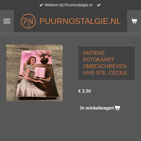
Welkom bij Puurnostalgie.nl
Ga
direct
naar
PUURNOSTALGIE.NL
de
hoofdinhoud
ANTIEKE
FOTOKAART
ONBESCHREVEN
VIVE STE. CÉCILE
€ 2,50
In winkelwagen