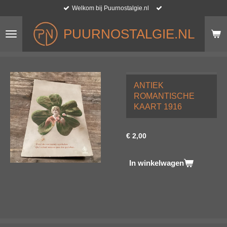
Welkom bij Puurnostalgie.nl
Ga
direct
naar
PUURNOSTALGIE.NL
de
hoofdinhoud
ANTIEK
ROMANTISCHE
KAART 1916
€ 2,00
In winkelwagen