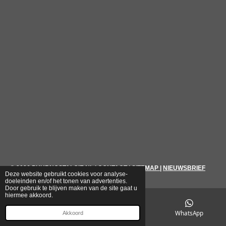
© 2026
PUURNOSTALGIE.NL
|
CONTACT
|
SITEMAP
|
NIEUWSBRIEF
Deze website gebruikt cookies voor analyse-
doeleinden en/of het tonen van advertenties.
Door gebruik te blijven maken van de site gaat u
hiermee akkoord.
E-mailadres
Telefoonnummer
WhatsApp
Akkoord