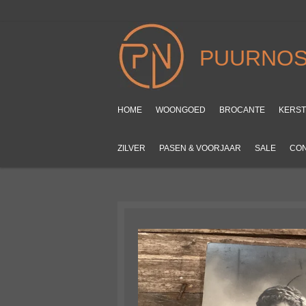
Ga
direct
naar
PUURNOS
de
hoofdinhoud
HOME
WOONGOED
BROCANTE
KERS
ZILVER
PASEN & VOORJAAR
SALE
CO