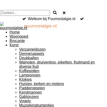
Welkom bij Puurnostalgie.nl
puurnostalgie.nl
Home
Woongoed
Brocante
Kerst
Verzameldozen
Dennenappels
Deukballen
Walnoten, druiventros, eikeltjes, fruitmand en
diverse fruit
Koffiepotten
Lampionnen
Klokjes
Huisjes, kerken en molens
Paddenstoelen
Kerstmannen
Gablonzers
Vogels
Muziekinstrumentjes