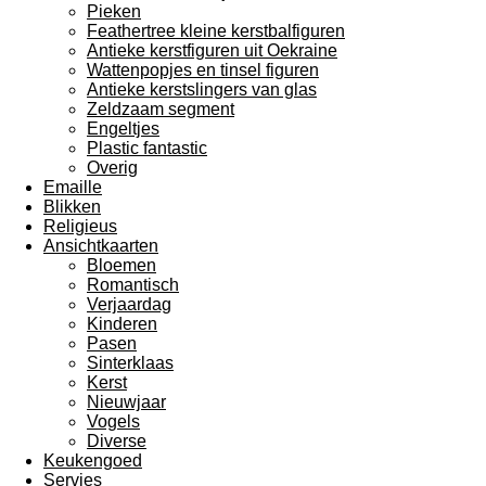
Pieken
Feathertree kleine kerstbalfiguren
Antieke kerstfiguren uit Oekraine
Wattenpopjes en tinsel figuren
Antieke kerstslingers van glas
Zeldzaam segment
Engeltjes
Plastic fantastic
Overig
Emaille
Blikken
Religieus
Ansichtkaarten
Bloemen
Romantisch
Verjaardag
Kinderen
Pasen
Sinterklaas
Kerst
Nieuwjaar
Vogels
Diverse
Keukengoed
Servies