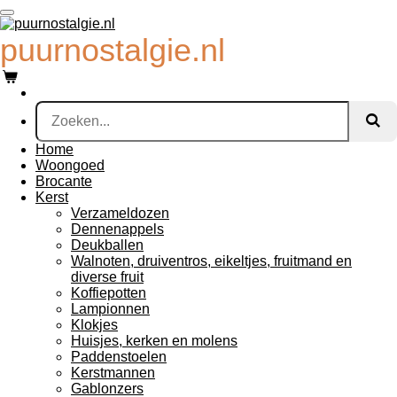
Ga
direct
puurnostalgie.nl
naar
de
hoofdinhoud
Home
Woongoed
Brocante
Kerst
Verzameldozen
Dennenappels
Deukballen
Walnoten, druiventros, eikeltjes, fruitmand en
diverse fruit
Koffiepotten
Lampionnen
Klokjes
Huisjes, kerken en molens
Paddenstoelen
Kerstmannen
Gablonzers