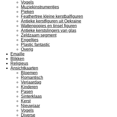
Vogels
Muziekinstrumentjes
Pieken
Feathertree kleine kerstbalfiguren
Antieke kerstfiguren uit Oekraine
Wattenpopjes en tinsel figuren
Antieke kerstslingers van glas
Zeldzaam segment
Engeltjes
Plastic fantastic
Overig
Emaille
Blikken
Religieus
Ansichtkaarten
Bloemen
Romantisch
Verjaardag
Kinderen
Pasen
Sinterklaas
Kerst
Nieuwjaar
Vogels
Diverse