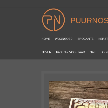
Ga
direct
naar
PUURNOS
de
hoofdinhoud
HOME
WOONGOED
BROCANTE
KERS
ZILVER
PASEN & VOORJAAR
SALE
CO