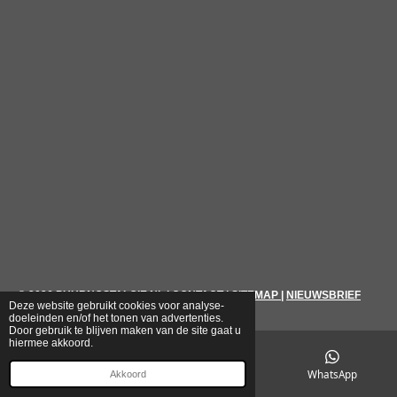
© 2026
PUURNOSTALGIE.NL
|
CONTACT
|
SITEMAP
|
NIEUWSBRIEF
Deze website gebruikt cookies voor analyse-
doeleinden en/of het tonen van advertenties.
Door gebruik te blijven maken van de site gaat u
hiermee akkoord.
E-mailadres
Telefoonnummer
WhatsApp
Akkoord