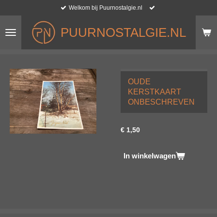
Welkom bij Puurnostalgie.nl
Ga
direct
naar
PUURNOSTALGIE.NL
de
hoofdinhoud
OUDE
KERSTKAART
ONBESCHREVEN
€ 1,50
In winkelwagen