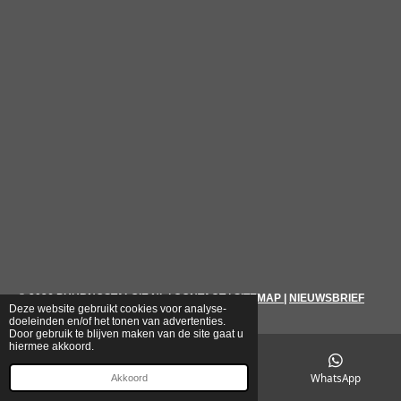
© 2026
PUURNOSTALGIE.NL
|
CONTACT
|
SITEMAP
|
NIEUWSBRIEF
Deze website gebruikt cookies voor analyse-
doeleinden en/of het tonen van advertenties.
Door gebruik te blijven maken van de site gaat u
hiermee akkoord.
E-mailadres
Telefoonnummer
WhatsApp
Akkoord