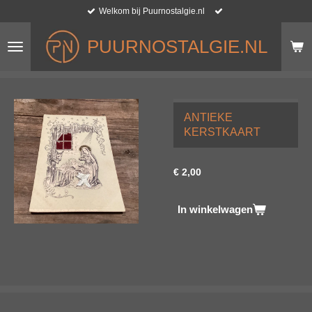
Welkom bij Puurnostalgie.nl
Ga
direct
naar
PUURNOSTALGIE.NL
de
hoofdinhoud
ANTIEKE
KERSTKAART
€ 2,00
In winkelwagen