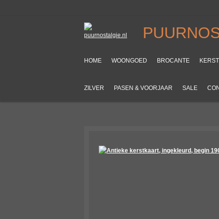
Ga
direct
PUURNOS
naar
de
hoofdinhoud
HOME
WOONGOED
BROCANTE
KERS
ZILVER
PASEN & VOORJAAR
SALE
CO