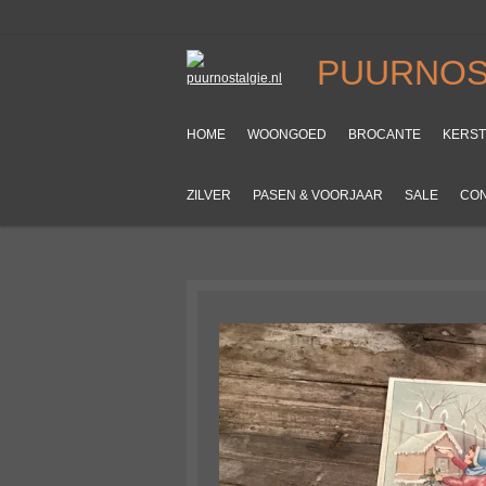
Ga
direct
PUURNOS
naar
de
hoofdinhoud
HOME
WOONGOED
BROCANTE
KERS
ZILVER
PASEN & VOORJAAR
SALE
CO